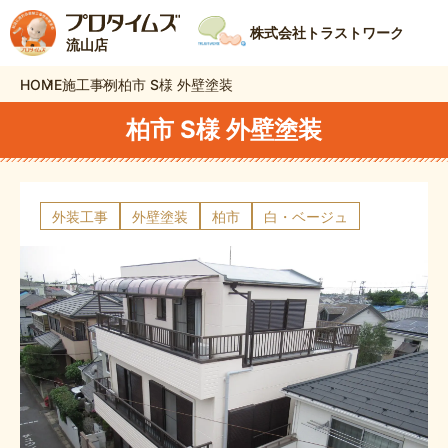
株式会社トラストワーク
流山店
HOME
施工事例
柏市 S様 外壁塗装
柏市 S様 外壁塗装
外装工事
外壁塗装
柏市
白・ベージュ