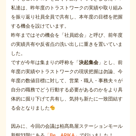
私達は、昨年度のトラストワークの実績や取り組み
を振り返り社員全員で共有し、本年度の目標を把握
する機会を設けています。
昨年まではその機会を「社員総会」と呼び、前年度
の実績共有や反省点の洗い出しに重きを置いていま
した。
ですが今年は集まりの呼称を「
決起集会
」とし、前
年度の実績やトラストワークの現状把握は勿論、今
年度の数値目標に対して、営業・職人・事務夫々が
自分の職務でどう行動する必要があるのかをより具
体的に掘り下げて共有し、気持ち新たに一致団結す
る会となりました
因みに、今回の会議は柏髙島屋ステーションモール
新館11階にある
「Be ARIKA」
で行いました！