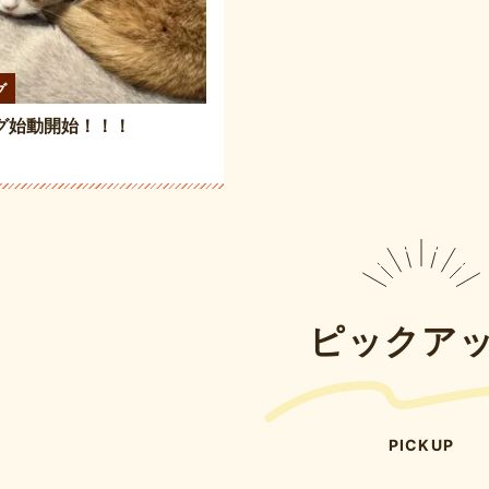
グ
グ始動開始！！！
ピックア
PICKUP