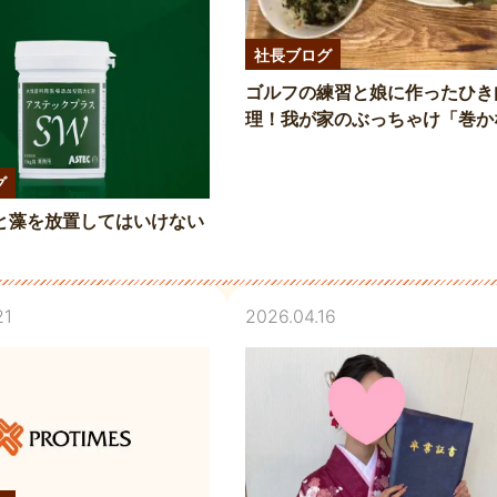
社長ブログ
ゴルフの練習と娘に作ったひき
理！我が家のぶっちゃけ「巻か
い」キンパ
グ
と藻を放置してはいけない
21
2026.04.16