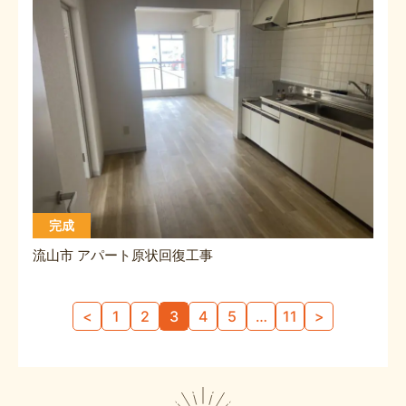
完成
流山市 アパート原状回復工事
投
<
1
2
3
4
5
…
11
>
稿
ナ
ビ
ゲ